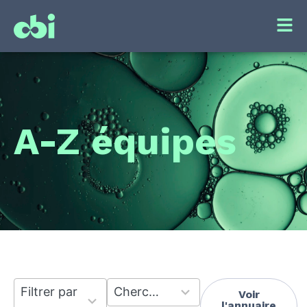
A-Z équipes
7
53
Filtrer par thèmes de recherche
Chercher par responsable
Voir
results
results
l'annuaire