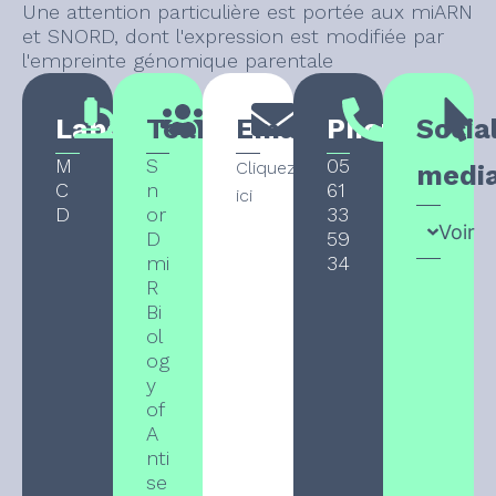
Une attention particulière est portée aux miARN
et SNORD, dont l'expression est modifiée par
l'empreinte génomique parentale
Laboratory
Team
Email
Phone
Socia
M
S
05
Cliquez
medi
C
n
61
ici
D
or
33
Voir
D
59
mi
34
R
Bi
ol
og
y
of
A
nti
se