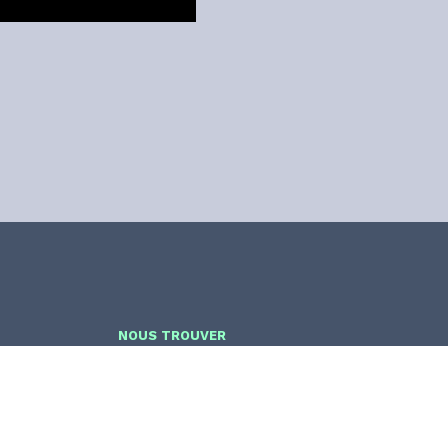
NOUS TROUVER
INTRANET
024
Site by Oblique