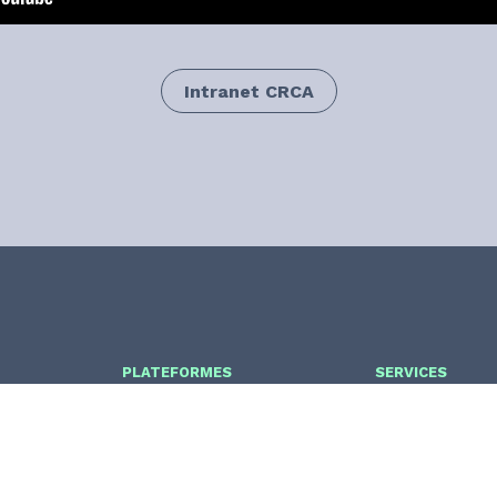
Intranet CRCA
PLATEFORMES
SERVICES
THÈMES DE RECHERCHES
ANNUAIRE
Mentions légales
CBI Toulouse ©2