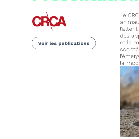
Le CRCA
animau
l’atten
des app
et la m
Voir les publications
sociét
l’émerg
la modé