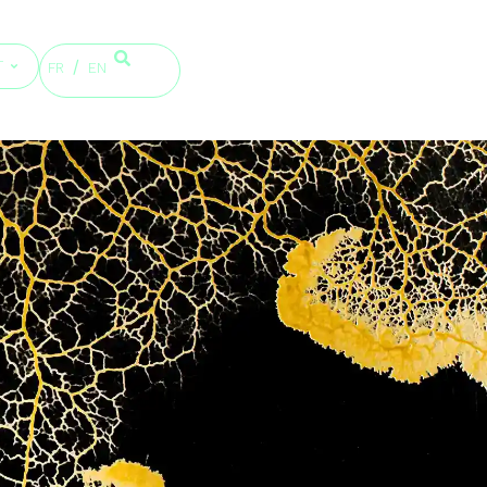
T
FR
EN