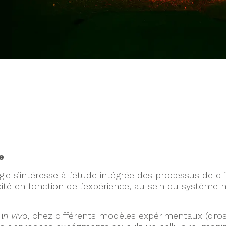
n
e
 s’intéresse à l’étude intégrée des processus de di
cité en fonction de l’expérience, au sein du système
i
n vivo
, chez différents modèles expérimentaux (droso