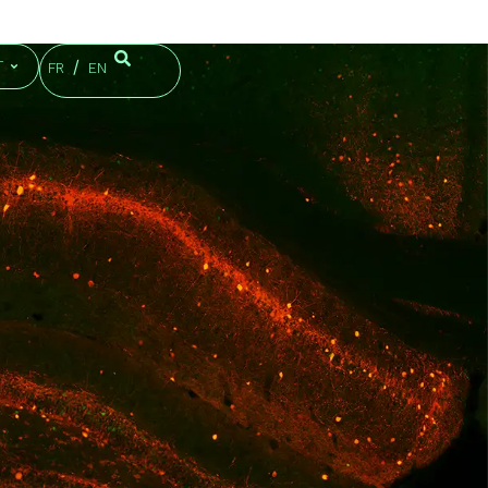
T
FR
EN