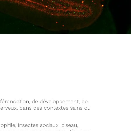
fférenciation, de développement, de
 nerveux, dans des contextes sains ou
phile, insectes sociaux, oiseau,