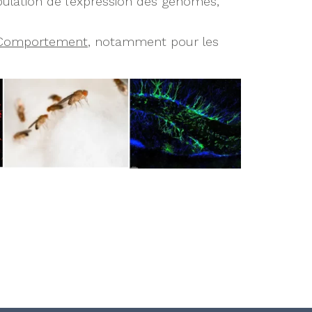
ipulation de l’expression des génomes,
Comportement
, notamment pour les