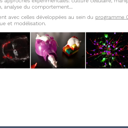
ses approches expérimentales: culture cellulaire, man
ion, analyse du comportement…
ent avec celles développées au sein du
programme 
ue et modélisation.