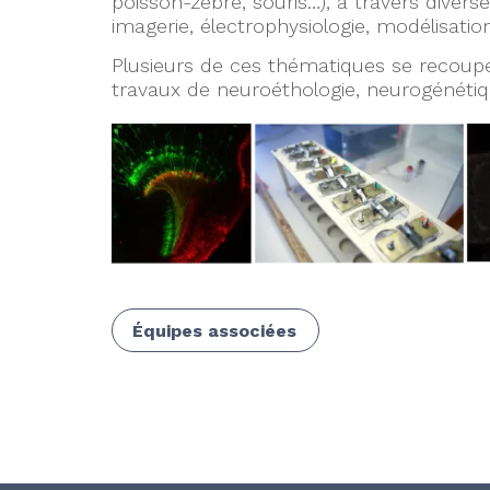
poisson-zèbre, souris…), à travers diver
imagerie, électrophysiologie, modélisat
Plusieurs de ces thématiques se recoup
travaux de neuroéthologie, neurogénétiq
Équipes associées