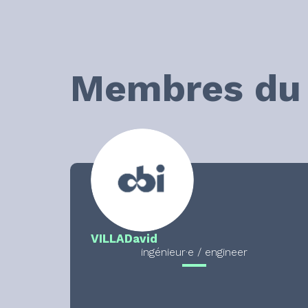
Membres du 
VILLA
David
ingénieur·e / engineer