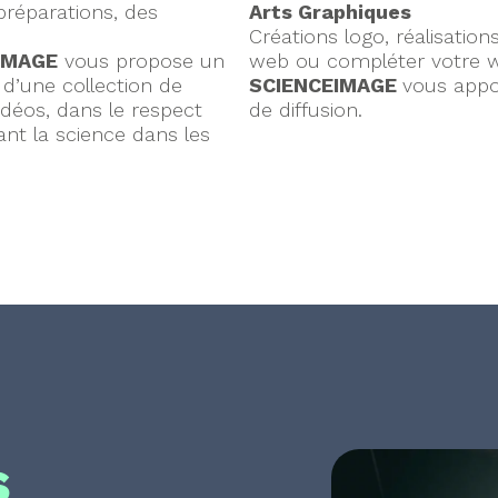
préparations, des
Arts Graphiques
Créations logo, réalisations
EIMAGE
vous propose un
web ou compléter votre w
d’une collection de
SCIENCEIMAGE
vous appo
idéos, dans le respect
de diffusion.
rant la science dans les
s