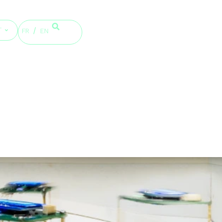
T
FR
EN