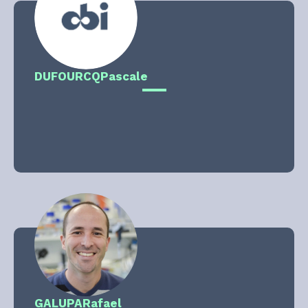
DUFOURCQ
Pascale
GALUPA
Rafael