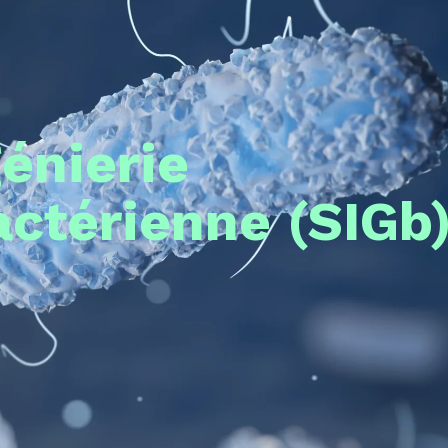
génierie
ctérienne (SIGb