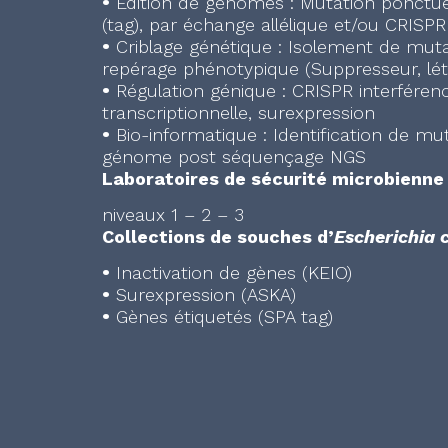
•
Edition de génomes : Mutation ponctuell
(tag), par échange allélique et/ou CRISPR
•
Criblage génétique : Isolement de muta
repérage phénotypique (Suppresseur, lét
•
Régulation génique : CRISPR interférenc
transcriptionnelle, surexpression
•
Bio-informatique : Identification de m
génome post séquençage NGS
Laboratoires de sécurité microbienne
niveaux 1 – 2 – 3
Collections de souches d’
Escherichia c
•
Inactivation de gènes (KEIO)
•
Surexpression (ASKA)
•
Gènes étiquetés (SPA tag)