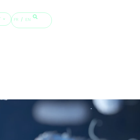
T
FR
EN