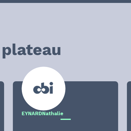
plateau
EYNARD
Nathalie