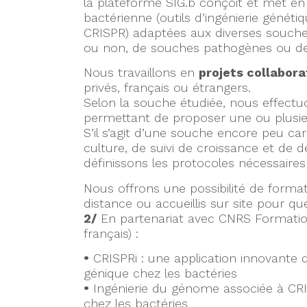
la plateforme SIG.b conçoit et met e
bactérienne (outils d’ingénierie génét
CRISPR) adaptées aux diverses souches
ou non, de souches pathogènes ou de 
Nous travaillons en
projets collabora
privés, français ou étrangers.
Selon la souche étudiée, nous effectu
permettant de proposer une ou plusie
S’il s’agit d’une souche encore peu ca
culture, de suivi de croissance et de
définissons les protocoles nécessaires 
Nous offrons une possibilité de forma
distance ou accueillis sur site pour q
2/
En partenariat avec CNRS Formation
français) :
•
CRISPRi : une application innovante 
génique chez les bactéries
•
Ingénierie du génome associée à CRI
chez les bactéries