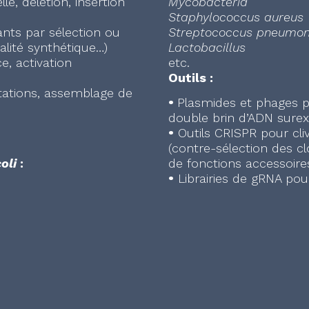
e, délétion, insertion
Mycobacteria
Staphylococcus aureus
nts par sélection ou
Streptococcus pneumon
alité synthétique…)
Lactobacillus
e, activation
etc.
Outils :
utations, assemblage de
•
Plasmides et phages p
double brin d’ADN sure
•
Outils CRISPR pour cli
(contre-sélection des c
oli
:
de fonctions accessoires
•
Librairies de gRNA pou