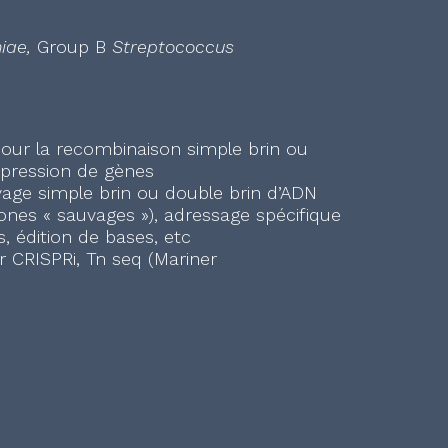
iae,
Group B
Streptococcus
our la recombinaison simple brin ou
xpression de gènes
vage simple brin ou double brin d’ADN
lones « sauvages »), adressage spécifique
, édition de bases, etc
r CRISPRi, Tn seq (Mariner