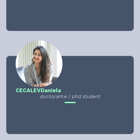
CECALEV
Daniela
doctorant·e / phd student