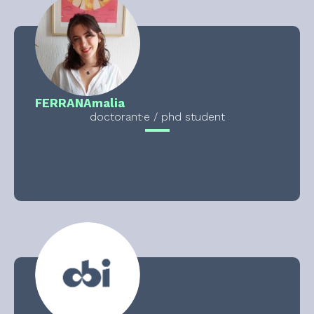
FERRAN
Amalia
doctorant·e / phd student