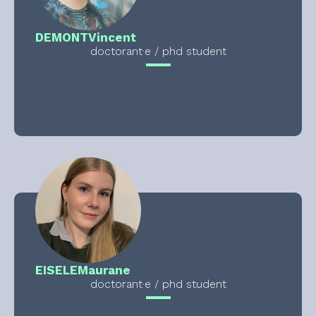
DEMONT
Vincent
doctorant·e / phd student
EISELE
Maurane
doctorant·e / phd student