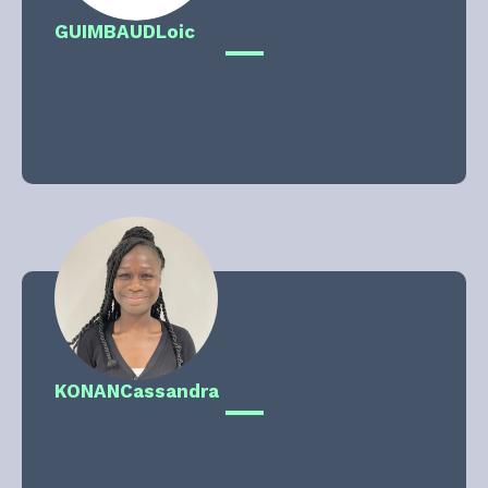
GUIMBAUD
Loic
KONAN
Cassandra