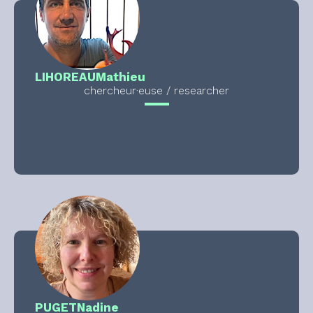
LIHOREAU
Mathieu
chercheur·euse / researcher
PUGET
Nadine