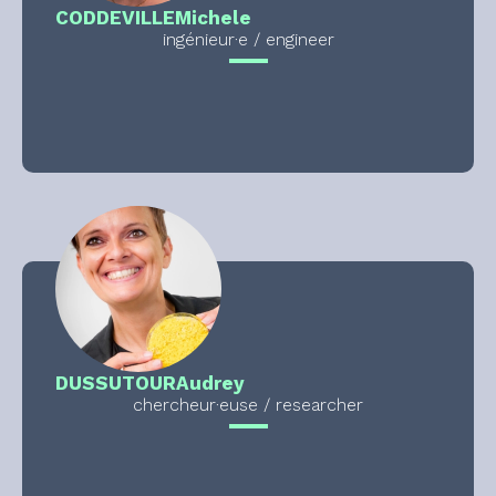
CODDEVILLE
Michele
ingénieur·e / engineer
DUSSUTOUR
Audrey
chercheur·euse / researcher