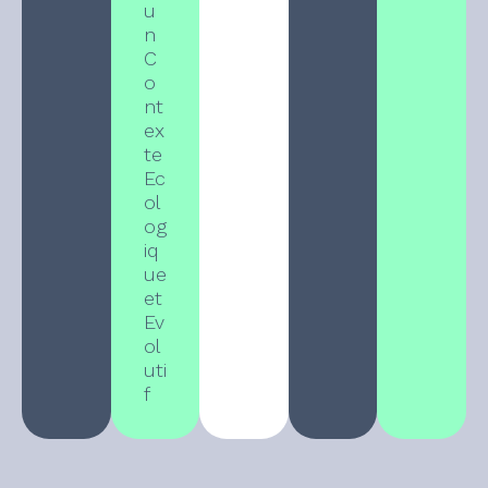
u
n
C
o
nt
ex
te
Ec
ol
og
iq
ue
et
Ev
ol
uti
f