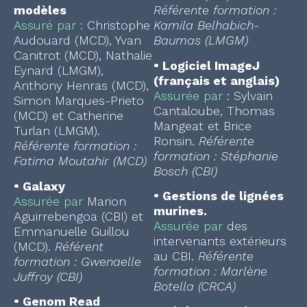
modèles
Référente formation :
Assuré par :
Christophe
Kamila Belhabich-
Audouard (MCD), Yvan
Baumas (LMGM)
Canitrot (MCD), Nathalie
•
Logiciel ImageJ
Eynard (LMGM),
(français et anglais)
Anthony Henras (MCD),
Assurée par
: Sylvain
Simon Marques-Prieto
Cantaloube, Thomas
(MCD) et Catherine
Mangeat et Brice
Turlan (LMGM).
Ronsin.
Référente
Référente formation :
formation : Stéphanie
Fatima Moutahir (MCD)
Bosch (CBI)
•
Galaxy
•
Gestions de lignées
Assurée par
Marion
murines.
Aguirrebengoa (CBI) et
Assurée par
des
Emmanuelle Guillou
intervenants extérieurs
(MCD).
Référent
au CBI.
Référente
formation : Gwenaelle
formation : Marlène
Juffroy (CBI)
Botella (CRCA)
•
Genom Read