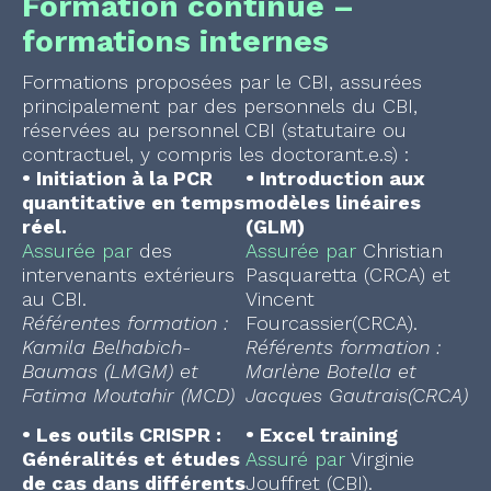
Formation continue –
formations internes
Formations proposées par le CBI, assurées
principalement par des personnels du CBI,
réservées au personnel CBI (statutaire ou
contractuel, y compris les doctorant.e.s) :
•
Initiation à la PCR
•
Introduction aux
quantitative en temps
modèles linéaires
réel.
(GLM)
Assurée par
des
Assurée par
Christian
intervenants extérieurs
Pasquaretta (CRCA) et
au CBI.
Vincent
Référentes formation :
Fourcassier(CRCA).
Kamila Belhabich-
Référents formation :
Baumas (LMGM) et
Marlène Botella et
Fatima Moutahir (MCD)
Jacques Gautrais(CRCA)
•
Les outils CRISPR :
•
Excel training
Généralités et études
Assuré par
Virginie
de cas dans différents
Jouffret (CBI).