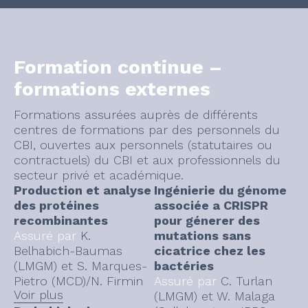
Formation continue –
formations externes
Formations assurées auprès de différents
centres de formations par des personnels du
CBI, ouvertes aux personnels (statutaires ou
contractuels) du CBI et aux professionnels du
secteur privé et académique.
Production et analyse
Ingénierie du génome
des protéines
associée a CRISPR
recombinantes
pour génerer des
Assuré par
K.
mutations sans
Belhabich-Baumas
cicatrice chez les
(LMGM) et S. Marques-
bactéries
Pietro (MCD)/N. Firmin
Assuré par
C. Turlan
Voir plus
(MCD).
(LMGM) et W. Malaga