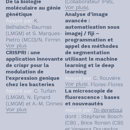
De la biologie
(Collaborateur IPBS,
Voir plus
moléculaire au génie
Toulouse).
génétique
Analyse d’image
Assuré par
K.
avancée :
Belhabich-Baumas
automatisation sous
(LMGM) et S. Marques-
imagej / fiji –
Pietro (MCD)/N. Firmin
programmation et
Voir plus
(MCD).
appel des méthodes
CRISPRI : une
de segmentation
application innovante
utilisant le machine
de crispr pour la
learning et le deep
modulation de
learning
l’expression genique
Assuré par
C. Rouvière
Voir plus
chez les bacteries
(CBI) et R. Flores-Flores
Assuré par
C. Turlan
La microscopie de
(LMGM), N. Eynard
fluorescence : bases
(LMGM) et A.-M. Cirinesi
et nouveautés
Voir plus
(LMGM)
Assuré par
Tri-genetoul
dont : Stéphanie Bosch
(CBI) , Brice Ronsin (CBI)
et Vanessa Dougados