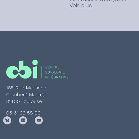
Voir plus
(CBI).
165 Rue Marianne
Grunberg Manago
31400 Toulouse
05 61 33 58 00