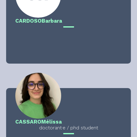
CARDOSO
Barbara
CASSARO
Mélissa
doctorant·e / phd student