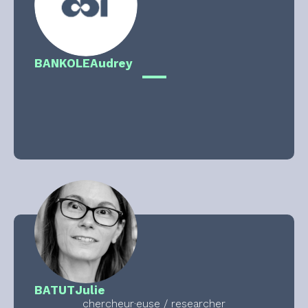
BANKOLE
Audrey
BATUT
Julie
chercheur·euse / researcher