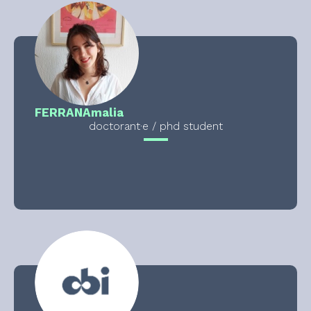
FERRAN
Amalia
doctorant·e / phd student