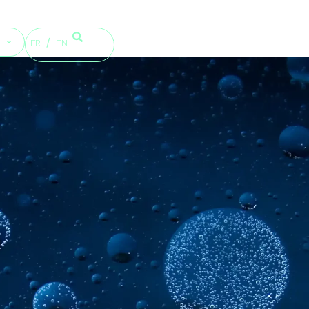
T
FR
EN