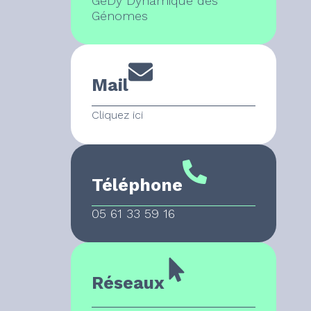
GeDy Dynamique des
Génomes
Mail
Cliquez ici
Téléphone
05 61 33 59 16
Réseaux