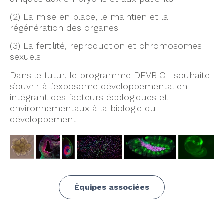
(2) La mise en place, le maintien et la
régénération des organes
(3) La fertilité, reproduction et chromosomes
sexuels
Dans le futur, le programme DEVBIOL souhaite
s’ouvrir à l’exposome développemental en
intégrant des facteurs écologiques et
environnementaux à la biologie du
développement
Équipes associées