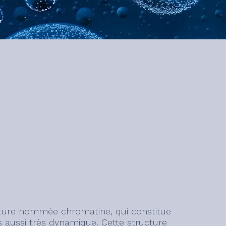
ucture nommée chromatine, qui constitue
 aussi très dynamique. Cette structure