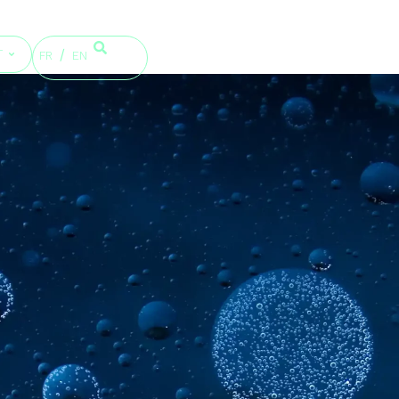
T
FR
EN