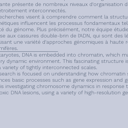
nante présente de nombreux niveaux d'organisation diff
étroitement interconnectés.
echerches visent à comprendre comment la structure
nétiques influencent les processus fondamentaux tels
lité du génome. Plus précisément, notre équipe étu
se aux cassures double-brin de l'ADN, qui sont des 
ilisant une variété d'approches génomiques à haute ré
ifères.
karyotes, DNA is embedded into chromatin, which ma
ery dynamic environment. This fascinating structure i
 variety of tightly interconnected scales.
search is focused on understanding how chromatin s
ences basic processes such as gene expression and ge
is investigating chromosome dynamics in response 
toxic DNA lesions, using a variety of high-resolution