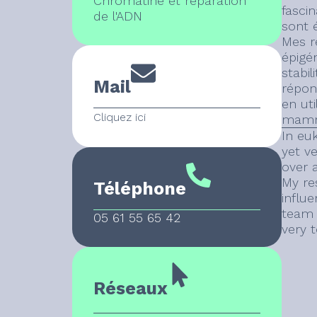
Chromatine et réparation
fasci
de l'ADN
sont 
Mes r
épigé
stabi
Mail
répon
en ut
Cliquez ici
mamm
In eu
yet v
over a
My re
Téléphone
influ
team 
05 61 55 65 42
very 
Réseaux