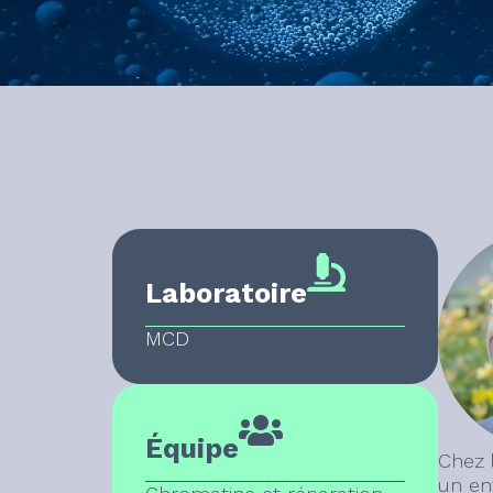
Laboratoire
MCD
Équipe
Chez 
un en