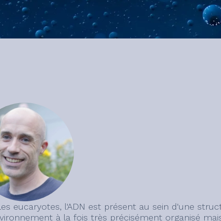
les eucaryotes, l'ADN est présent au sein d'une str
vironnement à la fois très précisément organisé mais