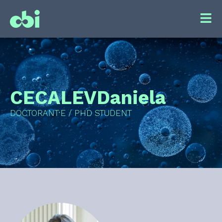
CECALEV
Daniela
DOCTORANT·E / PHD STUDENT