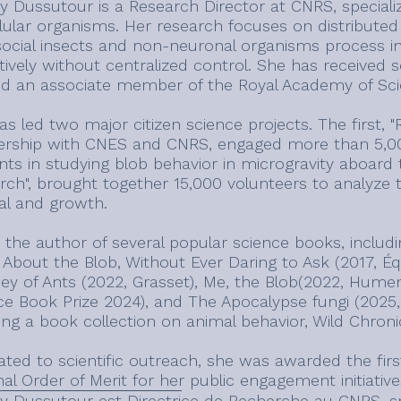
y Dussutour is a Research Director at CNRS, specializ
llular organisms. Her research focuses on distributed
ocial insects and non-neuronal organisms process i
tively without centralized control. She has received 
ed an associate member of the Royal Academy of Scie
s led two major citizen science projects. The first, "
ership with CNES and CNRS, engaged more than 5,000
nts in studying blob behavior in microgravity aboard 
rch", brought together 15,000 volunteers to analyze 
val and growth.
s the author of several popular science books, inclu
About the Blob, Without Ever Daring to Ask (2017, Équa
ey of Ants (2022, Grasset), Me, the Blob(2022, Humen
ce Book Prize 2024), and The Apocalypse fungi (2025,
ing a book collection on animal behavior, Wild Chronic
ated to scientific outreach, she was awarded the fir
al Order of Merit for her public engagement initiative
y Dussutour est Directrice de Recherche au CNRS, sp