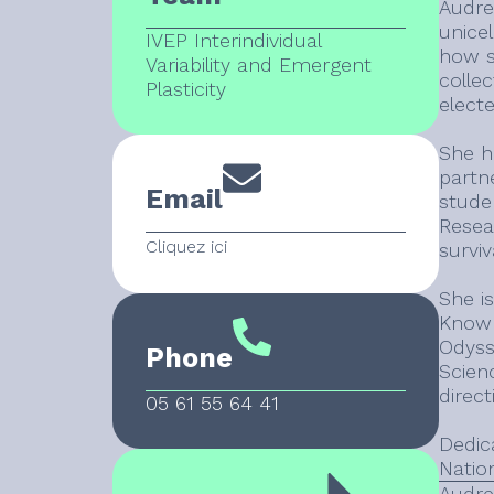
Audre
unice
IVEP Interindividual
how s
Variability and Emergent
collec
Plasticity
elect
She ha
partn
Email
stude
Resea
Cliquez ici
survi
She i
Know 
Odyss
Phone
Scien
direct
05 61 55 64 41
Dedic
Nation
Audre