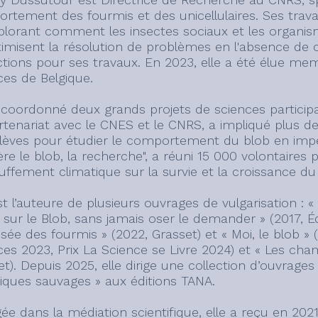
tement des fourmis et des unicellulaires. Ses travaux
plorant comment les insectes sociaux et les organis
imisent la résolution de problèmes en l'absence de co
nctions pour ses travaux. En 2023, elle a été élue m
ces de Belgique.
a coordonné deux grands projets de sciences participa
rtenariat avec le CNES et le CNRS, a impliqué plus d
lèves pour étudier le comportement du blob en impes
ère le blob, la recherche", a réuni 15 000 volontaires 
uffement climatique sur la survie et la croissance du
st l’auteure de plusieurs ouvrages de vulgarisation :
 sur le Blob, sans jamais oser le demander » (2017, É
ssée des fourmis » (2022, Grasset) et « Moi, le blob 
ces 2023, Prix La Science se Livre 2024) et « Les cha
et). Depuis 2025, elle dirige une collection d’ouvrag
iques sauvages » aux éditions TANA.
ée dans la médiation scientifique, elle a reçu en 202