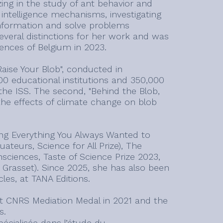
ing in the study of ant behavior and
 intelligence mechanisms, investigating
nformation and solve problems
several distinctions for her work and was
nces of Belgium in 2023.
Raise Your Blob", conducted in
 educational institutions and 350,000
the ISS. The second, "Behind the Blob,
the effects of climate change on blob
ding Everything You Always Wanted to
teurs, Science for All Prize), The
sciences, Taste of Science Prize 2023,
 Grasset). Since 2025, she has also been
les, at TANA Editions.
st CNRS Mediation Medal in 2021 and the
s.
écialisée dans l’étude du