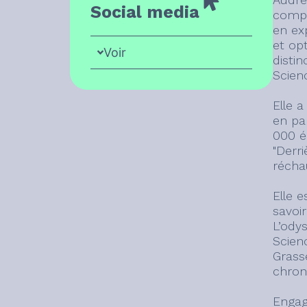
Social media
compor
en ex
et opt
Voir
disti
Scien
Elle 
en pa
000 é
"Derri
récha
Elle e
savoir
L’ody
Scien
Grass
chron
Engag