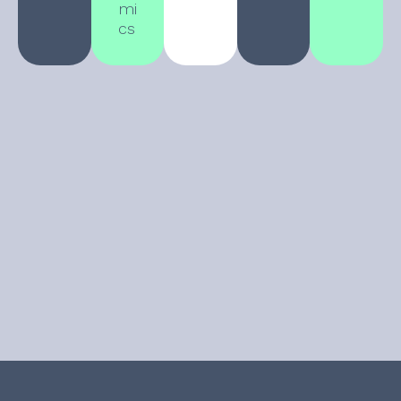
mi
cs