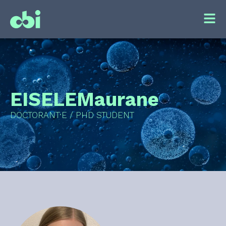
EISELE
Maurane
DOCTORANT·E / PHD STUDENT