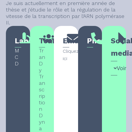
Je suis actuellement en première année de
thèse et j'étudie le rôle et la régulation de la
vitesse de la transcription par l'ARN polymérase
II.
Laboratory
Team
Email
Phone
Socia
M
Tr
Cliquez
medi
C
an
ici
D
D
Voir
y
Tr
an
sc
rip
tio
n
D
yn
a