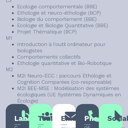
L3
Ecologie comportementale (BBE)
Ethologie et neuro-éthologie (BCP)
Biologie du comportement (BBE)
Ecologie et Biologie Quantitative (BBE)
Projet Thématique (BCP)
M1
Introduction à l'outil ordinateur pour
biologistes
Comportements collectifs
Ethologie quantitative et Bio-Robotique
M2
M2I Neuro-ECC : parcours Ethologie et
Cognition Comparées (co-responsable)
M2I BEE-MSE : Modélisation des systèmes
écologiques (UE Systèmes Dynamiques en
Écologie)
Laboratory
Team
Email
Phone
Socia
C
C
05