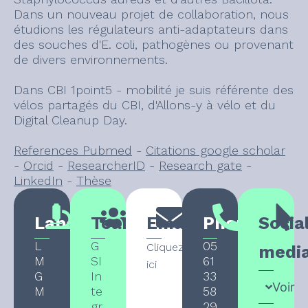
Dans un nouveau projet de collaboration, nous
étudions les régulateurs anti-adaptateurs dans
des souches d'E. coli, pathogènes ou provenant
de divers environnements.
Dans CBI 1point5 - mobilité je suis référente des
vélos partagés du CBI, d'Allons-y à vélo et du
Digital Cleanup Day.
References Pubmed
-
Citations google scholar
-
Orcid
-
ResearcherID
-
Research gate
-
LinkedIn
-
Thèse
Laboratory
Team
Email
Phone
Socia
L
G
05
Cliquez
medi
M
SI
61
ici
G
In
33
Voir
M
te
58
gr
29