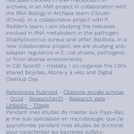
archaea, in an ANR project in collaboration with
the RNA Biology in Archaea team (Clouet-
d'Orval). In a collaborative project with P.
Redder's team, I am studying the helicases
involved in RNA metabolism in the pathogen
Staphylococcus aureus
and other Bacillota. In a
new collaborative project, we are studying anti-
adapter regulators in E. coli strains, pathogenic
or from diverse environments.
In CBI 1point5 - mobility, I co-organize the CBI's
shared bicycles, Allons-y à vélo and Digital
Cleanup Day.
References Pubmed
-
Citations google scholar
-
Orcid
-
ResearcherID
-
Research gate
-
LinkedIn
-
Thesis
Pendant mes études de master aux Pays-Bas,
je me suis spécialisée en microbiologie, que j'ai
approfondie pendant mes études de doctorat
pour caractériser les bactéries sulfato-