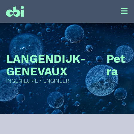
LANGENDIJK-
Pet
GENEVAUX
ra
INGÉNIEUR·E / ENGINEER