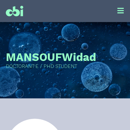
MANSOUF
Widad
DOCTORANT·E / PHD STUDENT