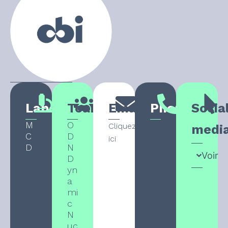
Laboratory
Team
Email
Phone
Socia
M
O
Cliquez
medi
C
D
ici
D
N
Voir
D
yn
a
mi
c
N
uc