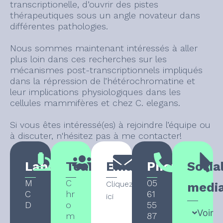
transcriptionelle, d’ouvrir des pistes
thérapeutiques sous un angle novateur dans
différentes pathologies.
Nous sommes maintenant intéressés à aller
plus loin dans ces recherches sur les
mécanismes post-transcriptionnels impliqués
dans la répression de l’hétérochromatine et
leur implications physiologiques dans les
cellules mammifères et chez C. elegans.
Si vous êtes intéressé(es) à rejoindre l’équipe ou
à discuter, n'hésitez pas à me contacter!
Laboratory
Team
Email
Phone
Socia
M
C
05
Cliquez
medi
C
hr
61
ici
D
o
55
Voir
m
87