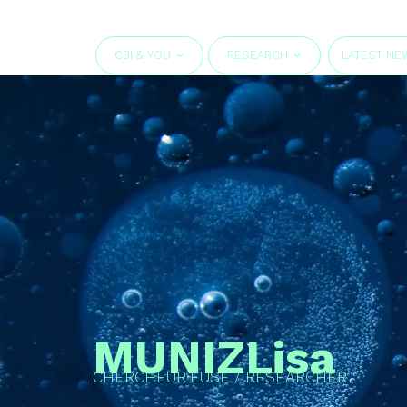
CBI & YOU
RESEARCH
LATEST NE
MUNIZ
Lisa
CHERCHEUR·EUSE / RESEARCHER