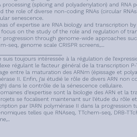
rocessing (splicing and polyadenylation) and RNA poly
ed the role of diverse non-coding RNAs (circular RNA
lular senescence.
eas of expertise are RNA biology and transcription by
 focus on the study of the role and regulation of tra
 progression through genome-wide approaches suc
m-seq, genome scale CRISPR screens,…
suis toujours intéressée à la régulation de l’expressi
exe régulant le facteur général de la transcription P
age entre la maturation des ARNm (épissage et polyadé
rase II. Enfin, j’ai étudié le rôle de divers ARN non 
h) dans le contrôle de la sénescence cellulaire.
maines d’expertise sont la biologie des ARN et la tra
ojets se focalisent maintenant sur l'étude du rôle et 
cription par l'ARN polymérase II dans la progression
nomiques telles que RNAseq, TTchem-seq, DRB-TTche
e,..