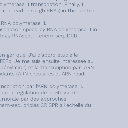
merase II transcription. Finally, I
s and read-through RNAs) in the control
 RNA polymerase II.
nscription speed by RNA polymerase II in
h as RNAseq, TTchem-seq, DRB-
on génique. J’ai d’abord étudié le
-TEFb. Je me suis ensuite intéressée au
nylation) et la transcription par l’ARN
codants (ARN circulaires et ARN read-
nscription par l’ARN polymérase II.
de la régulation de la vitesse de
 tumorale par des approches
m-seq, cribles CRISPR à l'échelle du