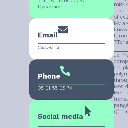
TranDy Transcription
mRNA p
Dynamics
studi
of cel
My ar
I now
Email
tumor
TTche
Cliquez ici
Je me 
compl
coupl
polymé
Phone
throug
Mes do
05 61 55 65 74
Mes pr
trans
pangé
génom
Social media