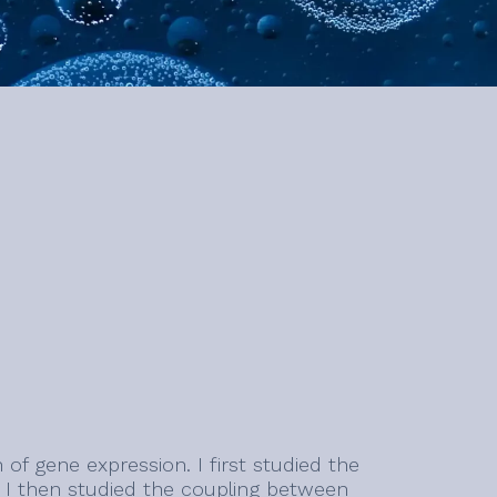
of gene expression. I first studied the
. I then studied the coupling between