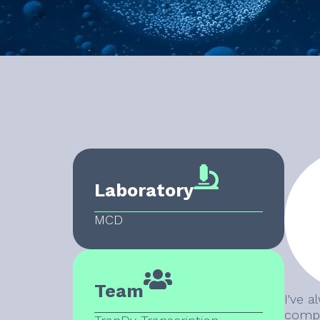
Laboratory
MCD
Team
I've a
compl