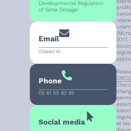
expre
Developmental Regulation
prolif
of Gene Dosage
cance
relat
unann
(Muniz
Email
2017, 
doi.o
Cliquez ici
regul
appro
Resea
ORCID
Phone
Cherc
chang
05 61 55 82 85
permet
essen
associ
régul
Social media
et les
doi.or