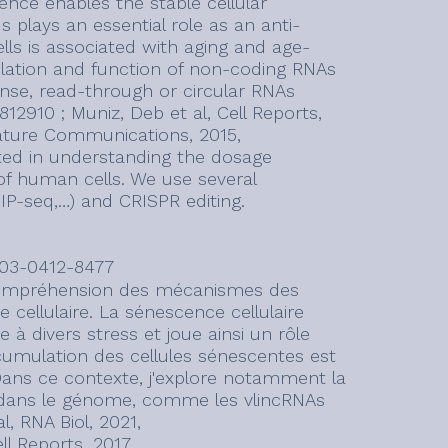
ence enables the stable cellular
s plays an essential role as an anti-
lls is associated with aging and age-
gulation and function of non-coding RNAs
nse, read-through or circular RNAs
812910 ; Muniz, Deb et al, Cell Reports,
, Nature Communications, 2015,
sted in understanding the dosage
f human cells. We use several
P-seq,…) and CRISPR editing.
003-0412-8477
 compréhension des mécanismes des
cellulaire. La sénescence cellulaire
e à divers stress et joue ainsi un rôle
ccumulation des cellules sénescentes est
. Dans ce contexte, j'explore notamment la
 dans le génome, comme les vlincRNAs
l, RNA Biol, 2021,
ll Reports, 2017,