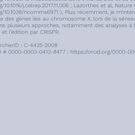
g/10.1016/j.celrep.2017.11.006 ; Lazorthes et al, Natu
rg/10.1038/ncomms6971 ). Plus récemment, je m’intér
e des gènes liés au chromosome X, lors de la sénes
sons plusieurs approches, notamment des analyses à 
.) et l'édition par CRISPR.
rcherID : C-4425-2008
 # 0000-0003-0412-8477 : https://orcid.org/0000-0