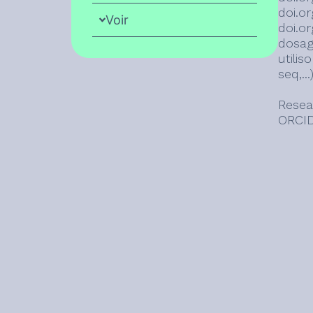
doi.or
Voir
doi.o
dosag
utili
seq,..
Resea
ORCID