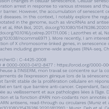
ssion changes in cellular senescence. Cellular senesc
eration arrest in response to various stresses and thu
r barrier. However, the accumulation of senescent ce
ed diseases. In this context, I notably explore the re
otated in the genome, such as vlincRNAs and antise
 et al, RNA Biol, 2021, doi.org/10.1080/15476286.2020.1
doi.org/10.1016/j.celrep.2017.11.006 ; Lazorthes et al
rg/10.1038/ncomms6971 ). More recently, I am intere
ation of X chromosome-linked genes, in senescence o
aches including genome-wide analyses (RNA-seq, ChI
rcherID : C-4425-2008
 # 0000-0003-0412-8477 : https://orcid.org/0000-0
heuse à l’INSERM, mon travail se concentre sur la
ements de l’expression génique lors de la sénescence 
 l’arrêt stable de la prolifération cellulaire en répons
tiel en tant que barrière anti-cancer. Cependant, l’a
ée au vieillissement et aux pathologies liées à l’âge
ation et la fonction d’ARN non-codants non annotés
 ARN antisens, read-through ou circulaires (Muniz et a
g/10.1080/15476286.2020.1812910 ; Muniz, Deb et al, Ce