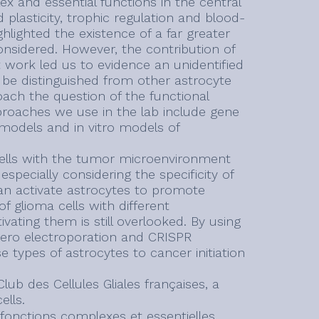
lex and essential functions in the central
lasticity, trophic regulation and blood-
hlighted the existence of a far greater
onsidered. However, the contribution of
nt work led us to evidence an unidentified
 be distinguished from other astrocyte
oach the question of the functional
pproaches we use in the lab include gene
e models and in vitro models of
a cells with the tumor microenvironment
pecially considering the specificity of
 can activate astrocytes to promote
of glioma cells with different
ating them is still overlooked. By using
tero electroporation and CRISPR
 types of astrocytes to cancer initiation
lub des Cellules Gliales françaises, a
ells.
e fonctions complexes et essentielles