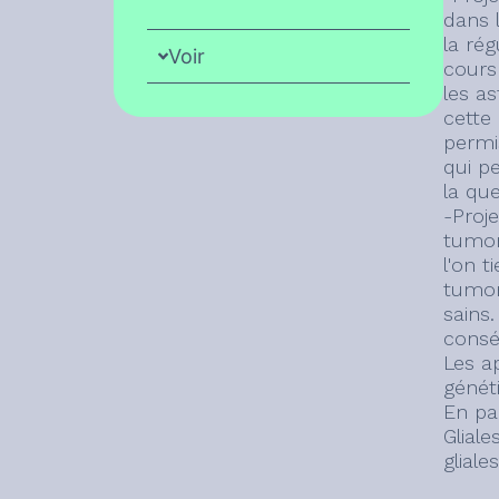
dans 
la ré
Voir
cours
les a
cette
permi
qui pe
la que
-Proj
tumor
l'on t
tumor
sains.
consé
Les a
génét
En pa
Gliale
gliale