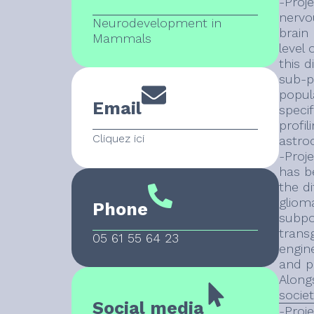
-Proje
nervo
Neurodevelopment in
brain 
Mammals
level
this d
sub-p
popul
Email
speci
profil
Cliquez ici
astro
-Proj
has b
the di
glioma
Phone
subpo
trans
05 61 55 64 23
engin
and p
Alongs
societ
Social media
-Proje