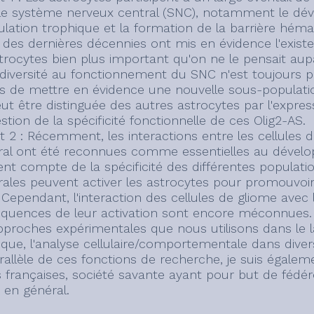
le système nerveux central (SNC), notamment le déve
gulation trophique et la formation de la barrière hé
 des dernières décennies ont mis en évidence l'exist
strocytes bien plus important qu'on ne le pensait aup
 diversité au fonctionnement du SNC n'est toujours p
s de mettre en évidence une nouvelle sous-population
ut être distinguée des autres astrocytes par l'express
stion de la spécificité fonctionnelle de ces Olig2-AS.
et 2 : Récemment, les interactions entre les cellules
al ont été reconnues comme essentielles au développ
ient compte de la spécificité des différentes populatio
ales peuvent activer les astrocytes pour promouvoir l
 Cependant, l'interaction des cellules de gliome avec
quences de leur activation sont encore méconnues.
pproches expérimentales que nous utilisons dans le 
ique, l'analyse cellulaire/comportementale dans dive
rallèle de ces fonctions de recherche, je suis égalem
s françaises, société savante ayant pour but de fédére
s en général.