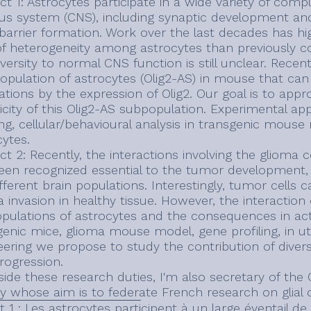
ct 1: Astrocytes participate in a wide variety of comp
us system (CNS), including synaptic development and p
barrier formation. Work over the last decades has hig
 of heterogeneity among astrocytes than previously c
iversity to normal CNS function is still unclear. Rece
opulation of astrocytes (Olig2-AS) in mouse that can
ations by the expression of Olig2. Our goal is to appr
ficity of this Olig2-AS subpopulation. Experimental a
ing, cellular/behavioural analysis in transgenic mous
cytes.
ect 2: Recently, the interactions involving the gliom
een recognized essential to the tumor development, es
fferent brain populations. Interestingly, tumor cells
 invasion in healthy tissue. However, the interaction 
pulations of astrocytes and the consequences in activ
genic mice, glioma mouse model, gene profiling, in u
eering we propose to study the contribution of diverse
rogression.
ide these research duties, I'm also secretary of the C
y whose aim is to federate French research on glial c
t 1 : Les astrocytes participent à un large éventail d