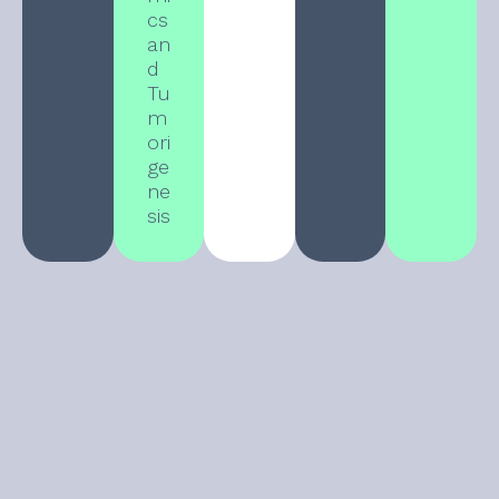
cs
an
d
Tu
m
ori
ge
ne
sis