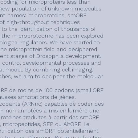
coding for microproteins less than
 new population of unknown molecules.
ent names: microproteins, smORF
 of high-throughput techniques
to the identification of thousands of
of the microproteome has been explored
ological regulators. We have started to
the microprotein field and deciphered
erent stages of Drosophila development.
ch control developmental processes and
al model. By combining cell imaging,
ches, we aim to decipher the molecular
 ORF de moins de 100 codons (small ORF
fausses annotations de gènes.
codants (ARNnc) capables de coder des
RF non annotées a mis en lumière une
rotéines traduites à partir des smORF
, micropeptides, SEP ou AltORF. Le
ntification des smORF potentiellement
ns tous les génomes. Seule une fraction