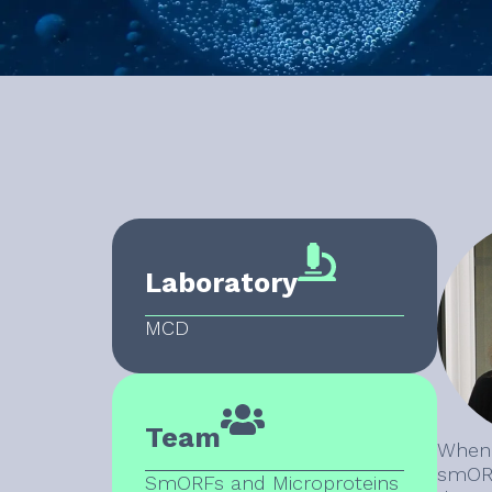
Laboratory
MCD
Team
When 
smORF
SmORFs and Microproteins