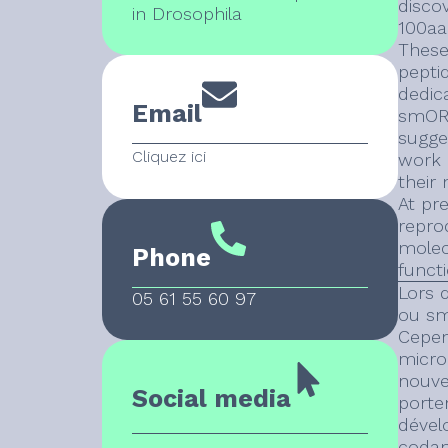
disco
in Drosophila
100aa
These
pepti
dedic
Email
smORF
sugges
Cliquez ici
work 
their
At pr
repro
molec
Phone
functi
Lors 
05 61 55 60 97
ou sm
Cepen
micro
nouve
Social media
porte
dével
codan