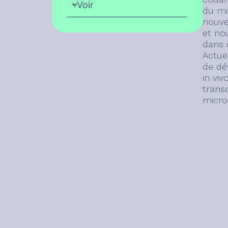
Voir
du mi
nouve
et no
dans 
Actue
de dé
in viv
trans
microp