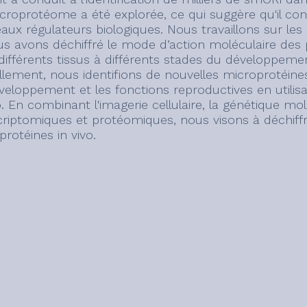
croprotéome a été explorée, ce qui suggère qu'il cons
aux régulateurs biologiques. Nous travaillons sur le
us avons déchiffré le mode d’action moléculaire des p
différents tissus à différents stades du développemen
llement, nous identifions de nouvelles microprotéines
veloppement et les fonctions reproductives en utili
o. En combinant l'imagerie cellulaire, la génétique mo
criptomiques et protéomiques, nous visons à déchiffr
rotéines in vivo.