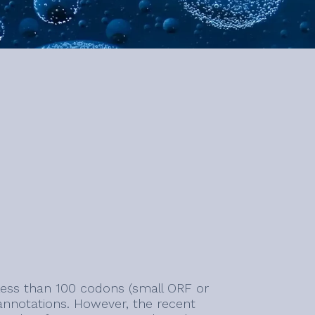
ss than 100 codons (small ORF or
annotations. However, the recent