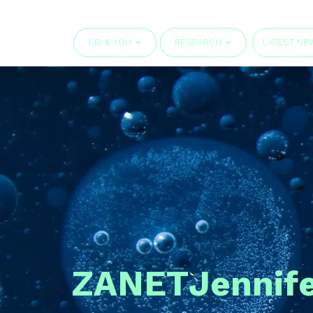
CBI & YOU
RESEARCH
LATEST NE
ZANET
Jennif