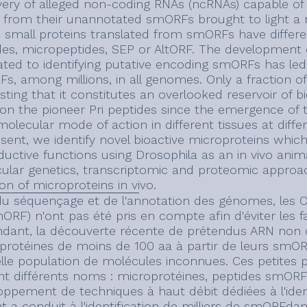
very of alleged non-coding RNAs (ncRNAs) capable of 
 from their unannotated smORFs brought to light a
 small proteins translated from smORFs have differ
des, micropeptides, SEP or AltORF. The development
ated to identifying putative encoding smORFs has led 
s, among millions, in all genomes. Only a fraction 
ting that it constitutes an overlooked reservoir of bi
on the pioneer Pri peptides since the emergence of 
 molecular mode of action in different tissues at diff
esent, we identify novel bioactive microproteins whi
ductive functions using Drosophila as an in vivo anim
ular genetics, transcriptomic and proteomic approa
on of microproteins in vivo.
du séquençage et de l'annotation des génomes, les
ORF) n'ont pas été pris en compte afin d'éviter les 
dant, la découverte récente de prétendus ARN non 
protéines de moins de 100 aa à partir de leurs smO
lle population de molécules inconnues. Ces petites p
nt différents noms : microprotéines, peptides smORF
oppement de techniques à haut débit dédiées à l'ide
t a conduit à l'identification de milliers de smORFda