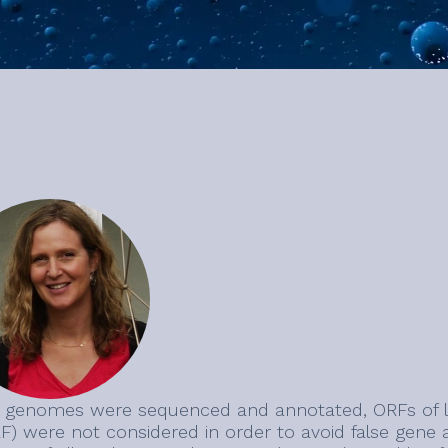
genomes were sequenced and annotated, ORFs of le
) were not considered in order to avoid false gene 