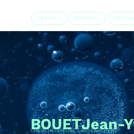
CBI & YOU
RESEARCH
LATEST NE
BOUET
Jean-Y
CHERCHEUR·EUSE / RESEARCHER