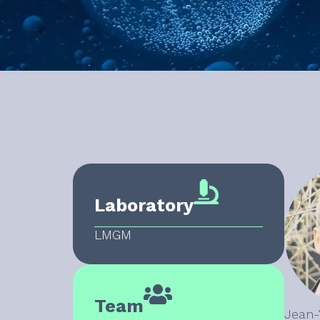
Laboratory
LMGM
Team
Jean-