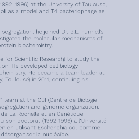
(1992–1996) at the University of Toulouse,
coli as a model and T4 bacteriophage as
egregation, he joined Dr. B.E. Funnell’s
vestigated the molecular mechanisms of
rotein biochemistry.
 for Scientific Research) to study the
n. He developed cell biology
ochemistry. He became a team leader at
 Toulouse) in 2011, continuing his
 team at the CBI (Centre de Biologie
 segregation and genome organization.
é de La Rochelle et en Génétique
nu son doctorat (1992-1996) à l'Université
en en utilisant Escherichia coli comme
désorganiser le nucléoïde.