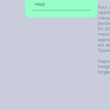
Voir
Pour 
rejoin
mécan
bioch
En 20
mécan
approc
est d
Toulo
Depui
Intég
l'org