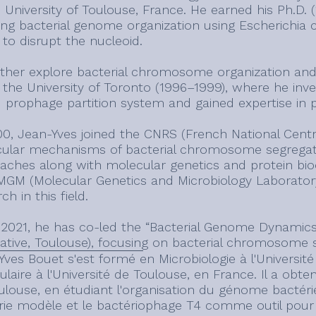
 University of Toulouse, France. He earned his Ph.D. 
ing bacterial genome organization using Escherichia 
 to disrupt the nucleoid.
rther explore bacterial chromosome organization and s
t the University of Toronto (1996–1999), where he in
1 prophage partition system and gained expertise in p
00, Jean-Yves joined the CNRS (French National Centre
ular mechanisms of bacterial chromosome segregatio
aches along with molecular genetics and protein bi
MGM (Molecular Genetics and Microbiology Laboratory,
ch in this field.
 2021, he has co-led the “Bacterial Genome Dynamics”
rative, Toulouse), focusing on bacterial chromosome
Yves Bouet s'est formé en Microbiologie à l'Universit
laire à l'Université de Toulouse, en France. Il a obte
ulouse, en étudiant l'organisation du génome bactéri
rie modèle et le bactériophage T4 comme outil pour 