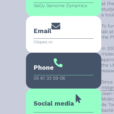
at the
GeDy Genome Dynamics
study
a tool
To fu
Email
lab a
the P
Cliquez ici
In 20
molec
appro
the L
Phone
resear
05 61 33 59 06
Since
Intég
Jean-
Molécu
Social media
de To
bacté