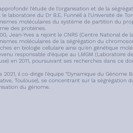
approfondir l'étude de l'organisation et de la ségrég
t le laboratoire du Dr B.E. Funnell à l'Université de To
ismes moléculaires du système de partition du prop
imie des protéines.
00, Jean-Yves a rejoint le CNRS (Centre National de la
ismes moléculaires de la ségrégation du chromosome
hes en biologie cellulaire ainsi qu'en génétique moléc
evenu responsable d'équipe au LMGM (Laboratoire de 
use) en 2011, poursuivant ses recherches dans ce do
s 2021, il co-dirige l'équipe "Dynamique du Génome Ba
rative, Toulouse), se concentrant sur la ségrégation
anisation du génome.