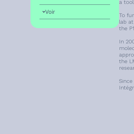
a tool
Voir
To fu
lab a
the P
In 20
molec
appro
the L
resear
Since
Intég