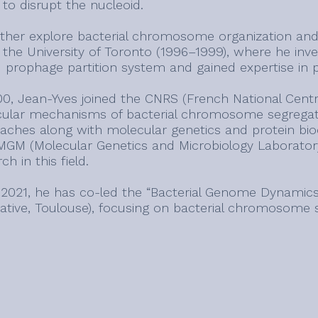
 to disrupt the nucleoid.
rther explore bacterial chromosome organization and s
t the University of Toronto (1996–1999), where he in
1 prophage partition system and gained expertise in p
00, Jean-Yves joined the CNRS (French National Centre
ular mechanisms of bacterial chromosome segregatio
aches along with molecular genetics and protein bi
MGM (Molecular Genetics and Microbiology Laboratory,
ch in this field.
 2021, he has co-led the “Bacterial Genome Dynamics”
rative, Toulouse), focusing on bacterial chromosome