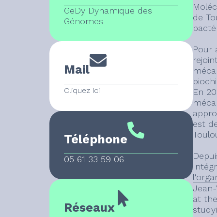
Molécu
GeDy Dynamique des
de To
Génomes
bacté
Pour 
rejoin
Mail
mécan
bioch
Cliquez ici
En 20
mécan
approc
est d
Toulo
Téléphone
Depui
05 61 33 59 06
Intég
l'org
Jean-
at the
Réseaux
study