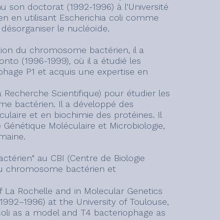
nu son doctorat (1992-1996) à l'Université
en en utilisant Escherichia coli comme
désorganiser le nucléoïde.
ation du chromosome bactérien, il a
ronto (1996-1999), où il a étudié les
hage P1 et acquis une expertise en
 Recherche Scientifique) pour étudier les
 bactérien. Il a développé des
ulaire et en biochimie des protéines. Il
Génétique Moléculaire et Microbiologie,
maine.
ctérien" au CBI (Centre de Biologie
 du chromosome bactérien et
of La Rochelle and in Molecular Genetics
(1992–1996) at the University of Toulouse,
coli as a model and T4 bacteriophage as