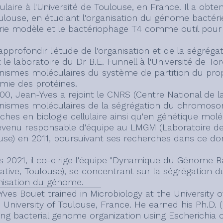
laire à l'Université de Toulouse, en France. Il a obte
ulouse, en étudiant l'organisation du génome bactéri
rie modèle et le bactériophage T4 comme outil pour 
approfondir l'étude de l'organisation et de la ségrég
t le laboratoire du Dr B.E. Funnell à l'Université de To
ismes moléculaires du système de partition du prop
imie des protéines.
00, Jean-Yves a rejoint le CNRS (Centre National de la
ismes moléculaires de la ségrégation du chromosome
hes en biologie cellulaire ainsi qu'en génétique moléc
evenu responsable d'équipe au LMGM (Laboratoire de 
use) en 2011, poursuivant ses recherches dans ce do
s 2021, il co-dirige l'équipe "Dynamique du Génome Ba
rative, Toulouse), se concentrant sur la ségrégation
anisation du génome.
Yves Bouet trained in Microbiology at the University 
 University of Toulouse, France. He earned his Ph.D. 
ing bacterial genome organization using Escherichia 