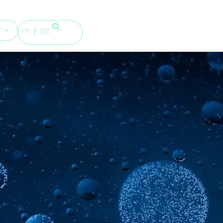
T
FR
EN