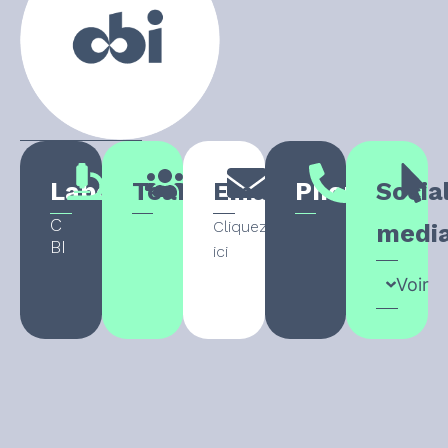
Laboratory
Team
Email
Phone
Socia
C
Cliquez
medi
BI
ici
Voir