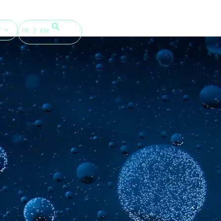
T
FR
EN