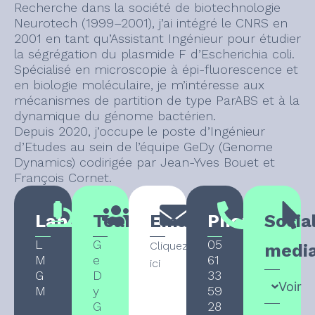
Recherche dans la société de biotechnologie
Neurotech (1999–2001), j’ai intégré le CNRS en
2001 en tant qu’Assistant Ingénieur pour étudier
la ségrégation du plasmide F d’Escherichia coli.
Spécialisé en microscopie à épi-fluorescence et
en biologie moléculaire, je m’intéresse aux
mécanismes de partition de type ParABS et à la
dynamique du génome bactérien.
Depuis 2020, j’occupe le poste d’Ingénieur
d’Etudes au sein de l’équipe GeDy (Genome
Dynamics) codirigée par Jean-Yves Bouet et
François Cornet.
Laboratory
Team
Email
Phone
Socia
L
G
05
Cliquez
medi
M
e
61
ici
G
D
33
Voir
M
y
59
G
28