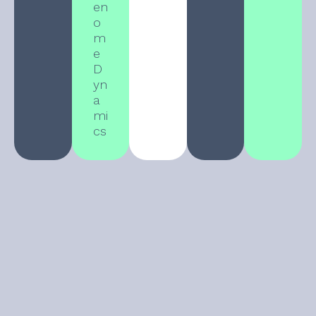
en
o
m
e
D
yn
a
mi
cs