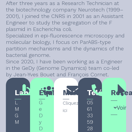
After three years as a Research Technician at
the biotechnology company Neurotech (1999–
2001), I joined the CNRS in 2001 as an Assistant
Engineer to study the segregation of the F
plasmid in Escherichia coli.
Specialized in epi-fluorescence microscopy and
molecular biology, I focus on ParABS-type
partition mechanisms and the dynamics of the
bacterial genome.
Since 2020, I have been working as a Engineer
in the GeDy (Genome Dynamics) team co-led
by Jean-Yves Bouet and François Cornet.
Laboratoire
Équipe
Mail
Téléphone
Rése
L
G
05
Cliquez
Voir
M
e
61
ici
G
D
33
M
y
59
D
28