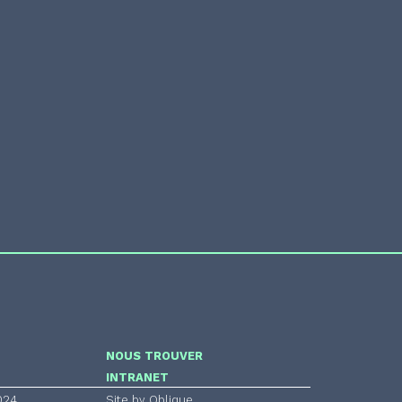
NOUS TROUVER
INTRANET
024
Site by Oblique