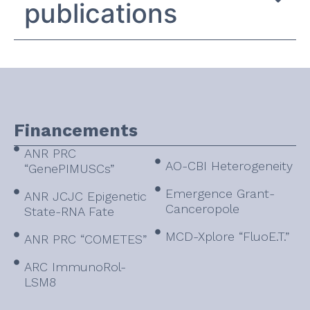
publications
Financements
ANR PRC
AO-CBI Heterogeneity
“GenePIMUSCs”
Emergence Grant-
ANR JCJC Epigenetic
Canceropole
State-RNA Fate
MCD-Xplore “FluoE.T.”
ANR PRC “COMETES”
ARC ImmunoRol-
LSM8