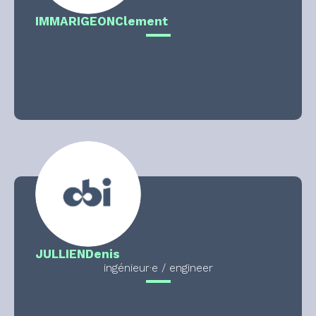
IMMARIGEON
Clement
JULLIEN
Denis
ingénieur·e / engineer