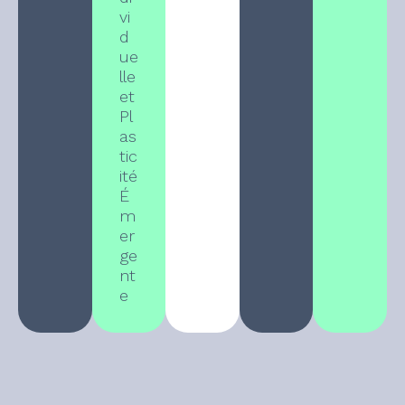
vi
d
ue
lle
et
Pl
as
tic
ité
É
m
er
ge
nt
e