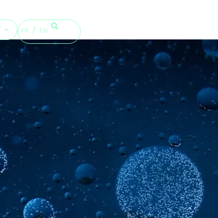
T
FR
EN