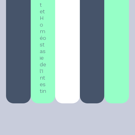
t
et
H
o
m
éo
st
as
ie
de
l'I
nt
es
tin