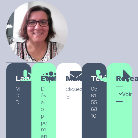
Laboratoire
Équipe
Mail
Téléphone
Rése
M
D
05
Cliquez
Voir
C
év
61
ici
D
el
55
o
68
p
10
pe
m
en