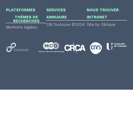
PLATEFORMES
SERVICES
NOUS TROUVER
THÈMES DE
ANNUAIRE
INTRANET
RECHERCHES
CBI Toulouse ©2024
Site by Oblique
Mentions légales