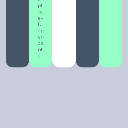
pt
os
e-
D
ép
en
da
nt
e