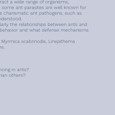
ttract a wide range of organisms,
le some ant parasites are well known for
ess charismatic ant pathogens, such as
nderstood.
larly the relationships between ants and
ant behavior and what defense mechanisms
g Myrmica scabrinodis, Linepithema
es.
ncing in ants?
than others?