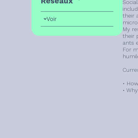
Réseaux
Social
inclu
their
Voir
micro
My re
their
ants 
For m
humile
Curre
• How
• Why