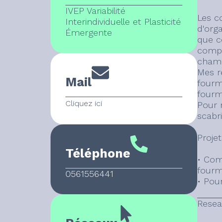
IVEP Variabilité
Les co
Interindividuelle et Plasticité
d'org
Émergente
que c
compo
champ
Mes re
Mail
fourm
fourmi
Cliquez ici
Pour 
scabri
Projet
Téléphone
• Com
fourm
0561556441
• Pour
Resea