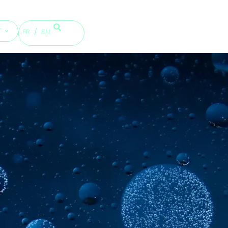
T
FR
EN