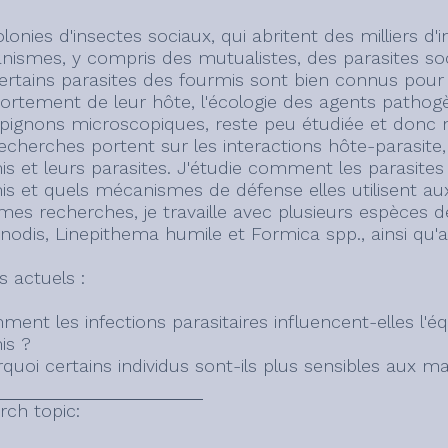
lonies d'insectes sociaux, qui abritent des milliers d'i
anismes, y compris des mutualistes, des parasites so
ertains parasites des fourmis sont bien connus pour 
rtement de leur hôte, l'écologie des agents pathog
ignons microscopiques, reste peu étudiée et donc 
cherches portent sur les interactions hôte-parasite, e
is et leurs parasites. J'étudie comment les parasit
s et quels mécanismes de défense elles utilisent aux 
mes recherches, je travaille avec plusieurs espèce
nodis, Linepithema humile et Formica spp., ainsi qu'a
s actuels :
ment les infections parasitaires influencent-elles l'
is ?
quoi certains individus sont-ils plus sensibles aux m
rch topic: