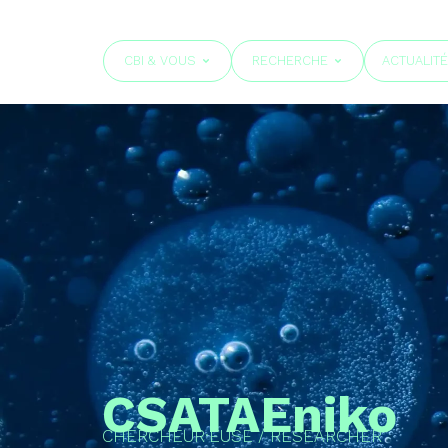
CBI & VOUS
RECHERCHE
ACTUALIT
CSATA
Eniko
CHERCHEUR·EUSE / RESEARCHER