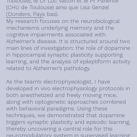
Toulouse), le Dr Luc Valton et le Pr Pariente
(CHU de Toulouse) ainsi que Lisa Genzel
(Donders, Pays bas).
My research focuses on the neurobiological
mechanisms underlying memory and the
cognitive impairments associated with
Alzheimer’s disease. It is structured around two
main lines of investigation: the role of dopamine
in hippocampal synaptic plasticity supporting
learning, and the analysis of epileptiform activity
related to Alzheimer’s pathology.
As the team’s electrophysiologist, I have
developed in vivo electrophysiology protocols in
both anesthetized and freely moving mice,
along with optogenetic approaches combined
with behavioral paradigms. Using these
techniques, we demonstrated that dopamine
triggers synaptic plasticity and episodic learning,
thereby uncovering a central role for this
neuromodulatory system in supervised learning