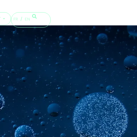
T
FR
EN