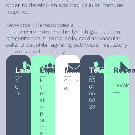
order to develop an adapted cellular immune
response.
Keywords : Hematopoiesis,
microenvironment/niche, lymph gland, stem-
progenitor cells, blood cells, cardiac/vascular
cells, Drosophila, signaling pathways, regulatory
networks, cell plasticity.
Laboratoire
Équipe
Mail
Téléphone
Rése
M
H
05
Cliquez
Voir
C
é
61
ici
D
m
55
at
68
o
23
p
oï
ès
e