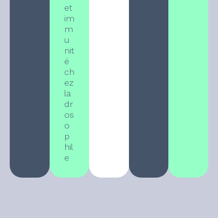
et
im
m
u
nit
é
ch
ez
la
dr
os
o
p
hil
e