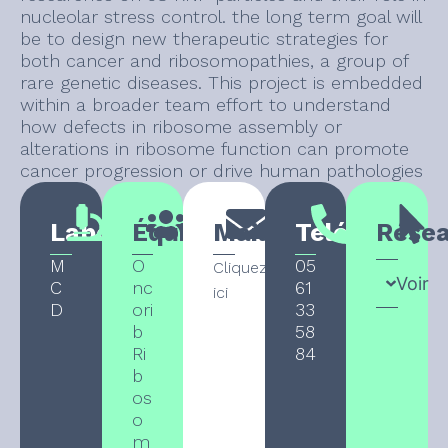
nucleolar stress control. the long term goal will
be to design new therapeutic strategies for
both cancer and ribosomopathies, a group of
rare genetic diseases. This project is embedded
within a broader team effort to understand
how defects in ribosome assembly or
alterations in ribosome function can promote
cancer progression or drive human pathologies
Laboratoire
Équipe
Mail
Téléphone
Rése
M
O
05
Cliquez
Voir
C
nc
61
ici
D
ori
33
b
58
Ri
84
b
os
o
m