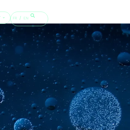
T
FR
EN