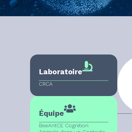
Laboratoire
CRCA
Équipe
BeeAntCE Cognition
Animale dans un Contexte