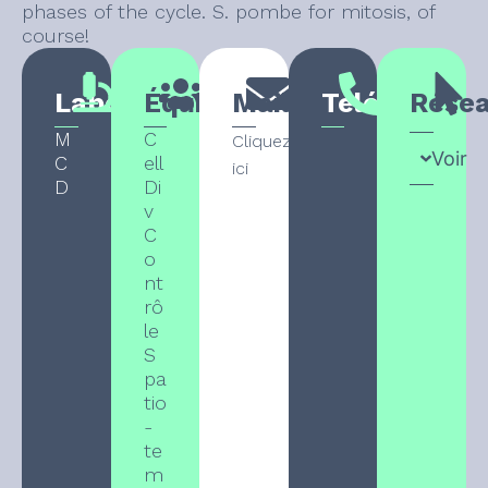
phases of the cycle. S. pombe for mitosis, of
course!
Laboratoire
Équipe
Mail
Téléphone
Rése
M
C
Cliquez
Voir
C
ell
ici
D
Di
v
C
o
nt
rô
le
S
pa
tio
-
te
m