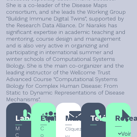
She is a co-leader of the Disease Maps
consortium, and she leads the Working Group
“Building Immune Digital Twins”, supported by
the Research Data Alliance. Dr Niarakis has
significant expertise in academic teaching and
mentoring, course design and management
and is also very active in organizing and
participating in international summer and
winter schools of Computational Systems
Biology. She is the main co-organizer and the
leading instructor of the Wellcome Trust
Advanced Course "Computational Systems
Biology for Complex Human Disease: From
Static to Dynamic Representations of Disease
Mechanisms".
Laboratoire
Équipe
Mail
Téléphone
Rése
M
C
Cliquez
Voir
C
o
ici