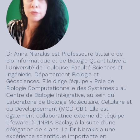
Dr Anna Niarakis est Professeure titulaire de
Bio-informatique et de Biologie Quantitative à
l'Université de Toulouse, Faculté Sciences et
Ingénierie, Département Biologie et
Géosciences. Elle dirige l’équipe « Pole de
Biologie Computationnelle des Systèmes » au
Centre de Biologie Intégrative, au sein du
Laboratoire de Biologie Moléculaire, Cellulaire et
du Développement (MCD-CBI). Elle est
également collaboratrice externe de l'équipe
Lifeware, à l'INRIA-Saclay, à la suite d’une
délégation de 4 ans. La Dr Niarakis a une
expérience scientifique importante en