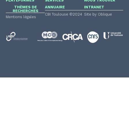
PLATEFORMES
SERVICES
NOUS TROUVER
THÈMES DE
ANNUAIRE
INTRANET
RECHERCHES
CBI Toulouse ©2024
Site by Oblique
Mentions légales