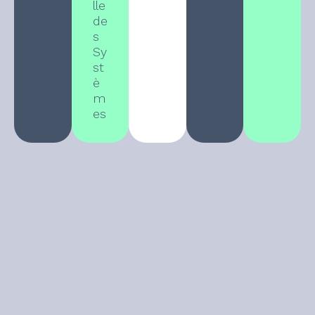
lle
de
s
Sy
st
è
m
es