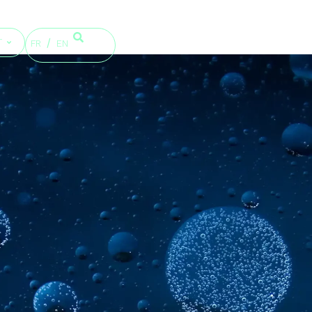
T
FR
EN