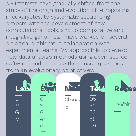
My interests have gradually shifted from the
study of the origin and evolution of retroposons
in eukaryotes, to systematic sequencing
projects with the development of new
computational tools, and to comparative and
integrative genomics. I have worked on several
biological problems in collaboration with
experimental teams. My approach is to develop
new data analysis methods using open-source
software, and to tackle the various questions
from an evolutionary point of view.
Laboratoire
Équipe
Mail
Téléphone
Rése
L
G
05
Cliquez
Voir
M
SI
61
ici
G
G
33
M
én
58
o
29
mi