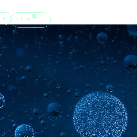
T
FR
EN